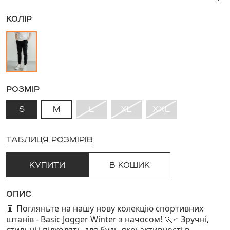
КОЛІР
РОЗМІР
S
M
L
XL
XXL
ТАБЛИЦЯ РОЗМІРІВ
КУПИТИ
В КОШИК
ОПИС
Погляньте на нашу нову колекцію спортивних
👖
штанів - Basic Jogger Winter з начосом!
️ Зручні,
🏃
♂