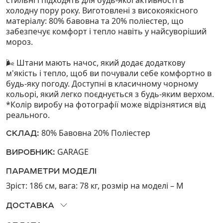
стильні і підходять для будь-якої активності в
холодну пору року. Виготовлені з високоякісного
матеріалу: 80% бавовна та 20% поліестер, що
забезпечує комфорт і тепло навіть у найсуворіший
мороз.
🌬️ Штани мають начос, який додає додаткову
м'якість і тепло, щоб ви почували себе комфортно в
будь-яку погоду. Доступні в класичному чорному
кольорі, який легко поєднується з будь-яким верхом.
*Колір виробу на фотографії може відрізнятися від
реального.
80% Бавовна 20% Поліестер
СКЛАД:
GARAGE
ВИРОБНИК:
ПАРАМЕТРИ МОДЕЛІ
Зріст: 186 см, вага: 78 кг, розмір на моделi – М
ДОСТАВКА
Можливий самовивіз з наших магазинів або доставка