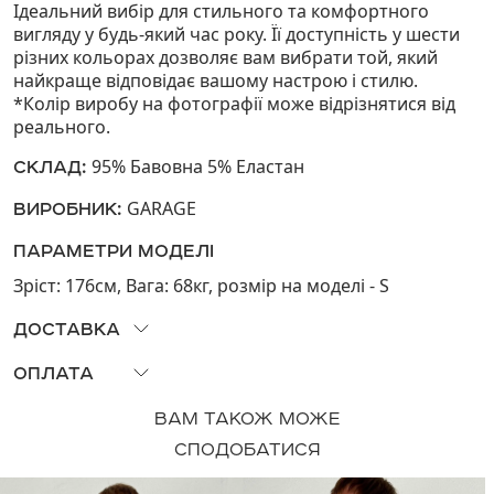
Ідеальний вибір для стильного та комфортного
вигляду у будь-який час року. Її доступність у шести
різних кольорах дозволяє вам вибрати той, який
найкраще відповідає вашому настрою і стилю.
*Колір виробу на фотографії може відрізнятися від
реального.
95% Бавовна 5% Еластан
СКЛАД:
GARAGE
ВИРОБНИК:
ПАРАМЕТРИ МОДЕЛІ
Зріст: 176см, Вага: 68кг, розмір на моделi - S
ДОСТАВКА
Можливий самовивіз з наших магазинів або доставка
ОПЛАТА
по Україні «Новою Поштою». Доставка за тарифами
На нашому сайті ви можете здійснити оплату
НП. Відправка відбудеться протягом трьох робочих
ВАМ ТАКОЖ МОЖЕ
наступними способами:
днів, якщо товар в наявності. Попереджаємо, що
СПОДОБАТИСЯ
◦ карткою Visa і MasterCard;
замовлення буде зберігатись на пошті 5 днів, після
◦ ApplePay;
воно автоматично повернеться до нас.