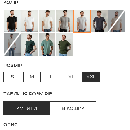
КОЛІР
РОЗМІР
S
M
L
XL
XXL
ТАБЛИЦЯ РОЗМІРІВ
КУПИТИ
В КОШИК
ОПИС