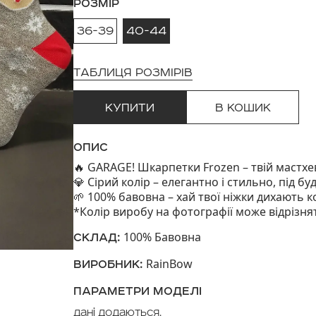
РОЗМІР
36-39
40-44
ТАБЛИЦЯ РОЗМІРІВ
КУПИТИ
В КОШИК
ОПИС
GARAGE! Шкарпетки Frozen – твій мастхев
🔥
Сірий колір – елегантно і стильно, під бу
💎
100% бавовна – хай твої ніжки дихають 
🌱
*Колір виробу на фотографії може відрізня
100% Бавовна
СКЛАД:
RainBow
ВИРОБНИК:
ПАРАМЕТРИ МОДЕЛІ
Дані додаються.