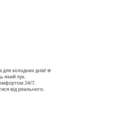
 для холодних днів!
❄️
дь-який лук.
комфортом 24/7.
тися від реального.