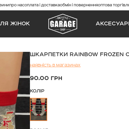
азини
про нас
оплата і доставка
обмін і повернення
оптова торгівл
ЛЯ ЖІНОК
АКСЕСУАР
ШКАРПЕТКИ RAINBOW FROZEN С
Наявність в магазинах
90.00 ГРН
КОЛІР