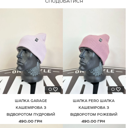
СПОДОБАТИСЯ
◦ карткою Visa і MasterCard;
замовлення буде зберігатись на пошті 5 днів, після
◦ ApplePay;
воно автоматично повернеться до нас.
◦ G-Pay.
◦ Оплата при отриманні.
0
0
ШАПКА GARAGE
ШАПКА FERO ШАПКА
КАШЕМІРОВА З
КАШЕМІРОВА З
ВІДВОРОТОМ ПУДРОВИЙ
ВІДВОРОТОМ РОЖЕВИЙ
490.00 ГРН
490.00 ГРН