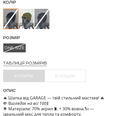
КОЛІР
РОЗМІР
ONE SIZE
ТАБЛИЦЯ РОЗМІРІВ
КУПИТИ
В КОШИК
ОПИС
Шапка від GARAGE — твій стильний мастхев!
🔥
🔥
В
иглядає на всі 100$
💸
Матеріали: 70% акрил 🧵 + 30% вовна
—
🌟
🐑
ідеальний мікс для тепла та комфорту.