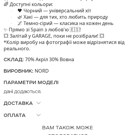
Доступні кольори:
🌈
🖤 Чорний — універсальний хіт
·
Хакі — для тих, хто любить природу
🌿
·
Темно-сірий — класика на кожен день
🌌
·
Прямо зі Spain з любов'ю
!
✨
🇪🇸
Залітай у GARAGE, поки не розібрали!
💥
💥
*Колір виробу на фотографії може відрізнятися від
реального.
70% Акріл 30% Вовна
СКЛАД:
NORD
ВИРОБНИК:
ПАРАМЕТРИ МОДЕЛІ
Дані додаються.
ДОСТАВКА
Можливий самовивіз з наших магазинів або доставка
ОПЛАТА
по Україні «Новою Поштою». Доставка за тарифами
На нашому сайті ви можете здійснити оплату
НП. Відправка відбудеться протягом трьох робочих
ВАМ ТАКОЖ МОЖЕ
наступними способами:
днів, якщо товар в наявності. Попереджаємо, що