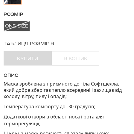
РОЗМІР
ONE SIZE
ТАБЛИЦЯ РОЗМІРІВ
КУПИТИ
В КОШИК
ОПИС
Маска зроблена з приємного до тіла Софтшелла,
який добре зберігає тепло всередині і захищає від
холоду, вітру, пилу і опадів;
Температура комфорту до -30 градусів;
Додаткові отвори в області носа і рота для
терморегуляції;
Ширина маски регулюється ззаду липучкою;