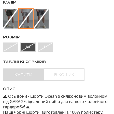
КОЛІР
РОЗМІР
S
M
L
ТАБЛИЦЯ РОЗМІРІВ
КУПИТИ
В КОШИК
ОПИС
Ось вони - шорти Ocean з силіконовим волокном
🌊
від GARAGE, ідеальний вибір для вашого чоловічого
гардеробу!
🌊
Наші чорні шорти, виготовлені з 100% поліестеру,