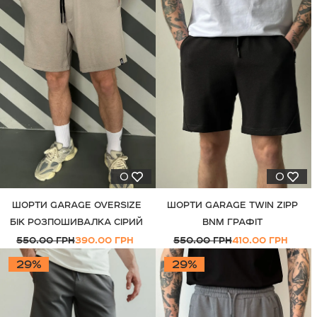
◦ Оплата при отриманні.
0
0
ШОРТИ GARAGE OVERSIZE
ШОРТИ GARAGE TWIN ZIPP
БІК РОЗПОШИВАЛКА СІРИЙ
BNM ГРАФІТ
550.00 ГРН
390.00 ГРН
550.00 ГРН
410.00 ГРН
29%
29%