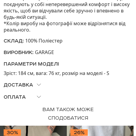
поєднують у собі неперевершений комфорт і високу
якість, щоб ви відчували себе зручно і впевнено в
будь-якій ситуації.
*Колір виробу на фотографії може відрізнятися від
реального.
100% Поліестер
СКЛАД:
GARAGE
ВИРОБНИК:
ПАРАМЕТРИ МОДЕЛІ
Зріст: 184 см, вага: 76 кг, розмір на моделi - S
ДОСТАВКА
Можливий самовивіз з наших магазинів або доставка
ОПЛАТА
по Україні «Новою Поштою». Доставка за тарифами
На нашому сайті ви можете здійснити оплату
НП. Відправка відбудеться протягом трьох робочих
ВАМ ТАКОЖ МОЖЕ
наступними способами:
днів, якщо товар в наявності. Попереджаємо, що
СПОДОБАТИСЯ
◦ карткою Visa і MasterCard;
замовлення буде зберігатись на пошті 5 днів, після
◦ ApplePay;
воно автоматично повернеться до нас.
30%
26%
◦ G-Pay.