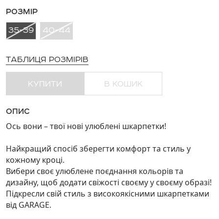
РОЗМІР
35-39
40-44
ТАБЛИЦЯ РОЗМІРІВ
КУПИТИ
В КОШИК
ОПИС
Ось вони – твої нові улюблені шкарпетки!
Найкращий спосіб зберегти комфорт та стиль у
кожному кроці.
Вибери своє улюблене поєднання кольорів та
дизайну, щоб додати свіжості своєму у своєму образі!
Підкресли свій стиль з високоякісними шкарпетками
від
GARAGE
.